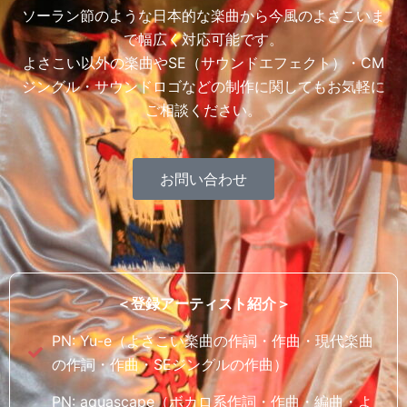
ソーラン節のような日本的な楽曲から今風のよさこいま
で幅広く対応可能です。
よさこい以外の楽曲やSE（サウンドエフェクト）・CM
ジングル・サウンドロゴなどの制作に関してもお気軽に
ご相談ください。
お問い合わせ
＜登録アーティスト紹介＞
PN: Yu-e（よさこい楽曲の作詞・作曲・現代楽曲
の作詞・作曲・SEジングルの作曲）
PN: aquascape（ボカロ系作詞・作曲・編曲・よ